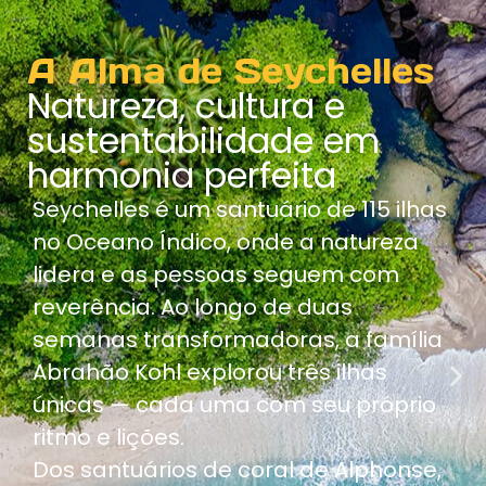
A Alma de Seychelles
Natureza, cultura e
sustentabilidade em
harmonia perfeita
Seychelles é um santuário de 115 ilhas
no Oceano Índico, onde a natureza
lidera e as pessoas seguem com
reverência. Ao longo de duas
semanas transformadoras, a família
Abrahão Kohl explorou três ilhas
únicas — cada uma com seu próprio
ritmo e lições.
Dos santuários de coral de Alphonse,