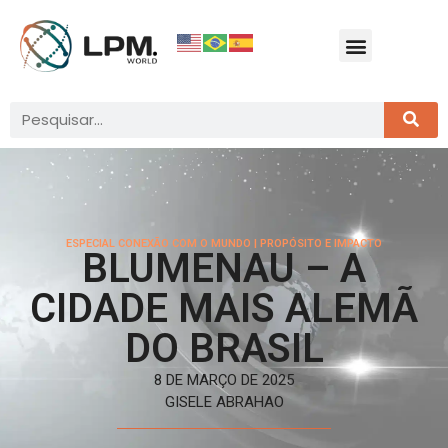
ESPECIAL CONEXÃO COM O MUNDO
|
PROPÓSITO E IMPACTO
BLUMENAU – A
CIDADE MAIS ALEMÃ
DO BRASIL
8 DE MARÇO DE 2025
GISELE ABRAHAO