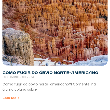
COMO FUGIR DO ÓBVIO NORTE-AMERICANO
1 de fevereiro de 2023
Como fugir do óbvio norte-americano?! Comentei na
última coluna sobre
Leia Mais