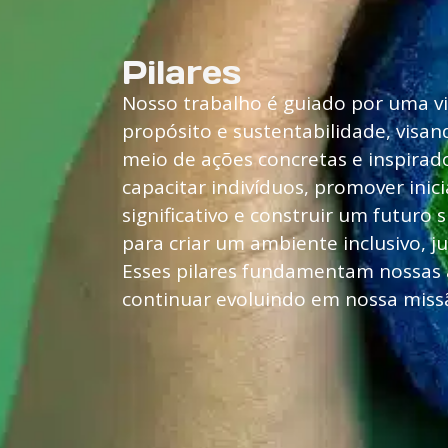
Pilares
Nosso trabalho é guiado por uma vi
propósito e sustentabilidade, vis
meio de ações concretas e inspirad
capacitar indivíduos, promover inic
significativo e construir um futuro 
para criar um ambiente inclusivo, ju
Esses pilares fundamentam nossas 
continuar evoluindo em nossa missã