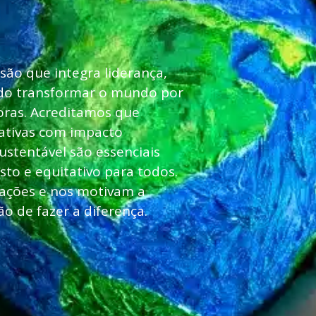
são que integra liderança,
ando transformar o mundo por
oras. Acreditamos que
iativas com impacto
sustentável são essenciais
sto e equitativo para todos.
ações e nos motivam a
o de fazer a diferença.