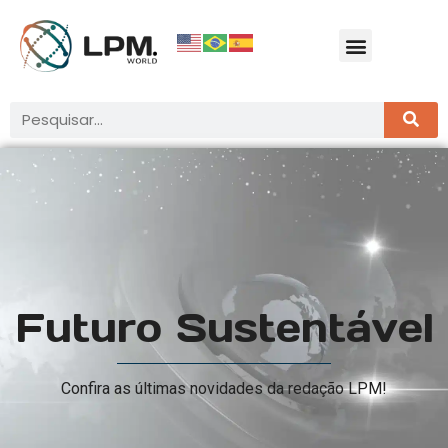
Futuro Sustentável
Confira as últimas novidades da redação LPM!