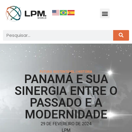
FUTURO SUSTENTÁVEL
|
HISTÓRIA
PANAMÁ E SUA
SINERGIA ENTRE O
PASSADO E A
MODERNIDADE
29 DE FEVEREIRO DE 2024
LPM