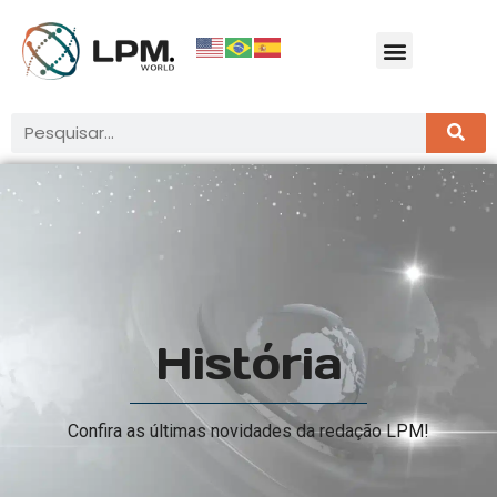
História
Confira as últimas novidades da redação LPM!