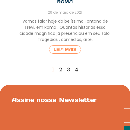
ROMA
26 de maio de 2021
Vamos falar hoje da belíssima Fontana de
Trevi, em Roma . Quantas historias essa
cidade magnifica já presenciou em seu solo.
Tragédias , comedias, arte,
LEIA MAIS
1
2
3
4
Assine nossa Newsletter