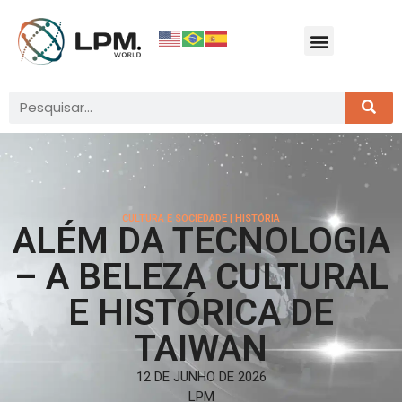
CULTURA E SOCIEDADE
|
HISTÓRIA
ALÉM DA TECNOLOGIA
– A BELEZA CULTURAL
E HISTÓRICA DE
TAIWAN
12 DE JUNHO DE 2026
LPM