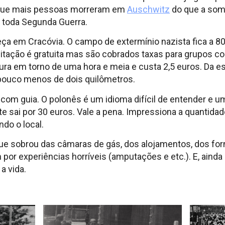
de que mais pessoas morreram em
Auschwitz
do que a soma
 toda Segunda Guerra.
ça em Cracóvia. O campo de extermínio nazista fica a 80 
itação é gratuita mas são cobrados taxas para grupos c
ra em torno de uma hora e meia e custa 2,5 euros. Da est
 pouco menos de dois quilômetros.
o com guia. O polonês é um idioma difícil de entender e
 sai por 30 euros. Vale a pena. Impressiona a quantida
do o local.
o que sobrou das câmaras de gás, dos alojamentos, dos fo
or experiências horríveis (amputações e etc.). E, ainda
a vida.