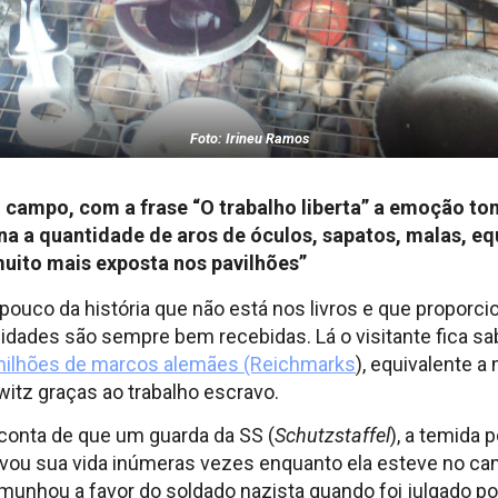
Foto: Irineu Ramos
 campo, com a frase “O trabalho liberta” a emoção t
ona a quantidade de aros de óculos, sapatos, malas, 
muito mais exposta nos pavilhões”
ouco da história que não está nos livros e que proporc
idades são sempre bem recebidas. Lá o visitante fica s
milhões de marcos alemães (Reichmarks
), equivalente a
tz graças ao trabalho escravo.
conta de que um guarda da SS (
Schutzstaffel
), a temida 
alvou sua vida inúmeras vezes enquanto ela esteve no c
emunhou a favor do soldado nazista quando foi julgado po