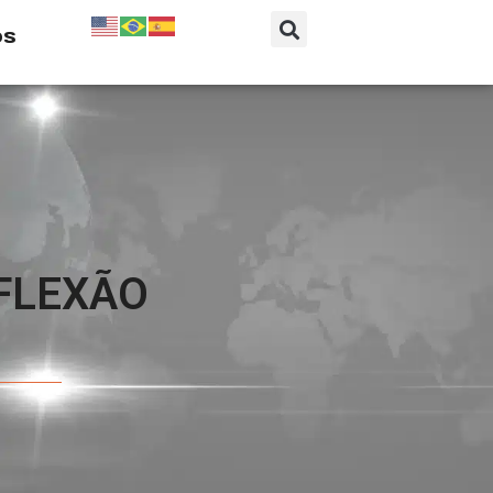
os
EFLEXÃO