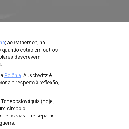
ma
; ao Pathernon, na
res quando estão em outros
colares descrevem
.
 a
Polônia
. Auschwitz é
ona o respeito à reflexão,
 Tchecoslováquia (hoje,
 um símbolo
r pelas vias que separam
guerra.