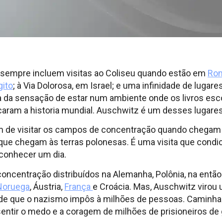
l sempre incluem visitas ao Coliseu quando estão em
Ro
gito
; à Via Dolorosa, em Israel; e uma infinidade de luga
a da sensação de estar num ambiente onde os livros es
ram a historia mundial. Auschwitz é um desses lugares
 de visitar os campos de concentração quando chegam
que chegam às terras polonesas. É uma visita que condici
 conhecer um dia.
ncentração distribuídos na Alemanha, Polônia, na então
Noruega
, Áustria,
França
e Croácia. Mas, Auschwitz virou
ade que o nazismo impôs à milhões de pessoas. Caminha
entir o medo e a coragem de milhões de prisioneiros de 