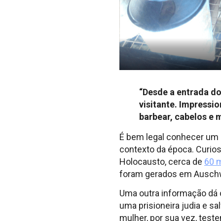
“Desde a entrada do
visitante. Impressi
barbear, cabelos e 
É bem legal conhecer um p
contexto da época. Curios
Holocausto, cerca de
60 
foram gerados em Auschwi
Uma outra informação dá 
uma prisioneira judia e s
mulher, por sua vez, test