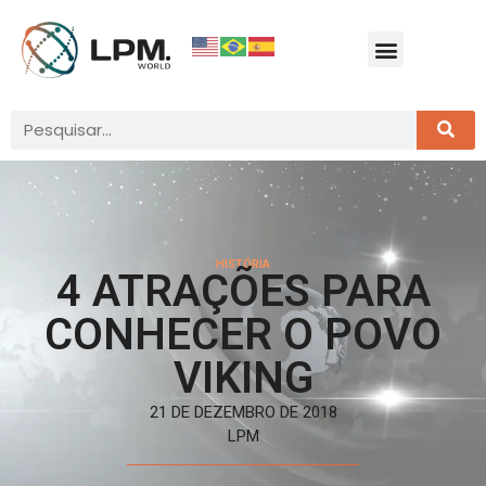
HISTÓRIA
4 ATRAÇÕES PARA
CONHECER O POVO
VIKING
21 DE DEZEMBRO DE 2018
LPM