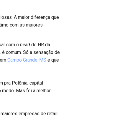
ciosas. A maior diferença que
íntimo com as maiores
rsar com o
head
de HR da
… é comum. Só a sensação de
e em
Campo Grande-MS
e que
 pra Polônia, capital
to medo. Mas foi a melhor
 maiores empresas de retail