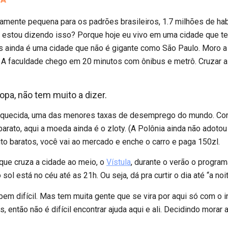
vamente pequena para os padrões brasileiros, 1.7 milhões de hab
uê estou dizendo isso? Porque hoje eu vivo em uma cidade que 
s ainda é uma cidade que não é gigante como São Paulo. Moro a
 A faculdade chego em 20 minutos com ônibus e metrô. Cruzar a c
ropa, não tem muito a dizer.
aquecida, uma das menores taxas de desemprego do mundo. Cons
s barato, aqui a moeda ainda é o zloty. (A Polônia ainda não adot
to baratos, você vai ao mercado e enche o carro e paga 150zl.
que cruza a cidade ao meio, o
Vístula
, durante o verão o program
o sol está no céu até as 21h. Ou seja, dá pra curtir o dia até “a noit
bem difícil. Mas tem muita gente que se vira por aqui só com o 
, então não é difícil encontrar ajuda aqui e ali. Decidindo mora