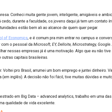
presa. Conheci muita gente jovem, inteligente, amigáveis e ambi
já cedo, durante a faculdade, os jovens daqui já tem um contato 
unidades estão bem ali ao alcance de quem quer pegar.
l of Economics
, e é comum pra mim entrar no campus e conve
r com o pessoal da
Microsoft, EY, Delloite, Microstrategy, Google
alhar nessas empresas já é uma motivação. Algo que eu não tiv
outras capitais brasileiras.
 Voltei pro Brasil, arrumei um bom emprego e juntei dinheiro. Vim
a (em inglês). A decisão não foi fácil, tive muitas dúvidas e mui
estrado em Big Data – advanced analytics, trabalho em uma das
ma qualidade de vida excelente.
IA