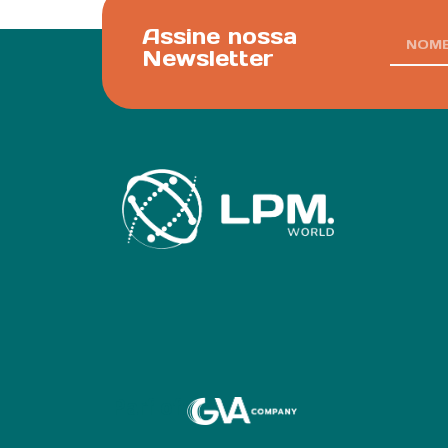
Assine nossa
Newsletter
Parf of: