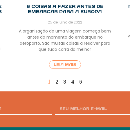
E
8 COISAS A FAZER ANTES DE
S
EMBARCAR PARA A EUROPA
25 de julho de 2022
A organização de uma viagem começa bem
P
antes do momento do embarque no
.
aeroporto. São muitas coisas a resolver para
a
que tudo corra da melhor
LEIA MAIS
1
2
3
4
5