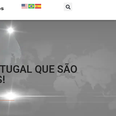
os
RTUGAL QUE SÃO
!