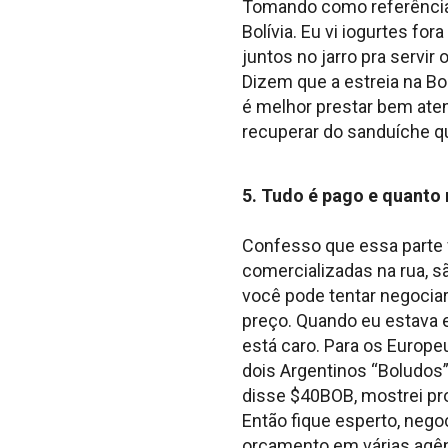
Tomando como referência o
Bolívia. Eu vi iogurtes fo
juntos no jarro pra servir
Dizem que a estreia na Bo
é melhor prestar bem ate
recuperar do sanduíche q
5. Tudo é pago e quanto 
Confesso que essa parte 
comercializadas na rua, s
você pode tentar negociar
preço. Quando eu estava 
está caro. Para os Europ
dois Argentinos “Boludos
disse $40BOB, mostrei pr
Então fique esperto, nego
orçamento em várias agên