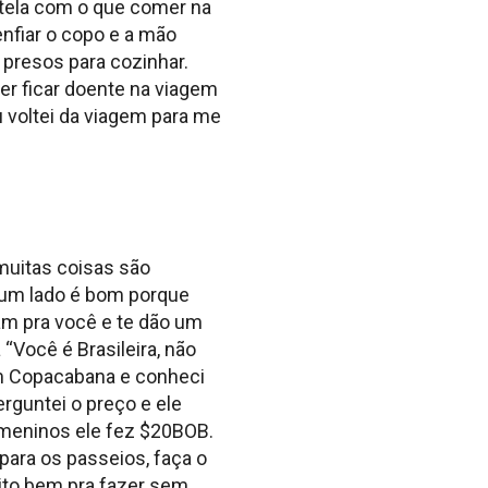
autela com o que comer na
enfiar o copo e a mão
s presos para cozinhar.
er ficar doente na viagem
 voltei da viagem para me
muitas coisas são
r um lado é bom porque
am pra você e te dão um
 “Você é Brasileira, não
em Copacabana e conheci
perguntei o preço e ele
 meninos ele fez $20BOB.
para os passeios, faça o
ito bem pra fazer sem