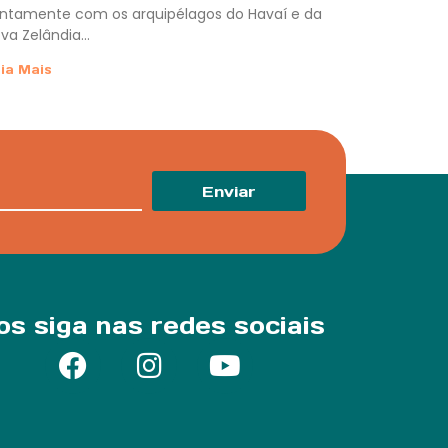
ntamente com os arquipélagos do Havaí e da
va Zelândia…
ia Mais
Enviar
os siga nas redes sociais