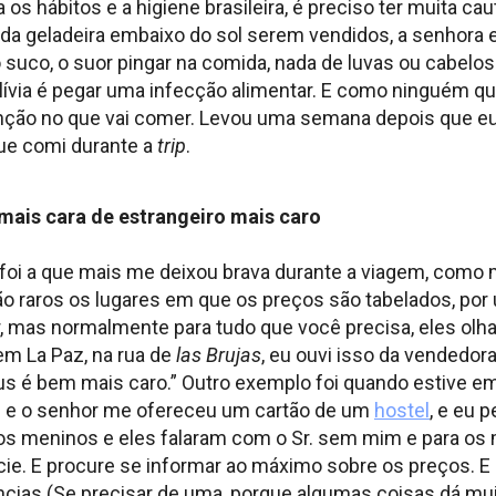
s hábitos e a higiene brasileira, é preciso ter muita c
ra da geladeira embaixo do sol serem vendidos, a senhora 
 o suco, o suor pingar na comida, nada de luvas ou cabelo
lívia é pegar uma infecção alimentar. E como ninguém qu
nção no que vai comer. Levou uma semana depois que eu
ue comi durante a
trip
.
mais cara de estrangeiro mais caro
foi a que mais me deixou brava durante a viagem, como 
ão raros os lugares em que os preços são tabelados, po
, mas normalmente para tudo que você precisa, eles olh
em La Paz, na rua de
las Brujas
, eu ouvi isso da vendedora
eus é bem mais caro.” Outro exemplo foi quando estive 
” e o senhor me ofereceu um cartão de um
hostel
, e eu 
os meninos e eles falaram com o Sr. sem mim e para os
cie. E procure se informar ao máximo sobre os preços. E 
cias (Se precisar de uma, porque algumas coisas dá mu