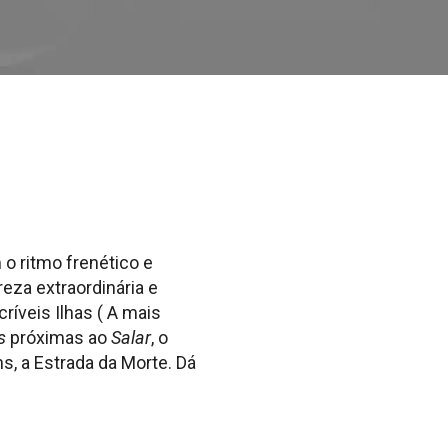
o ritmo frenético e
eza extraordinária e
ríveis Ilhas ( A mais
s
próximas ao
Salar
, o
s, a Estrada da Morte. Dá