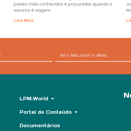
países mais conhecidos e procurados quando o
Ju
assunto é viagem.
No
Leia Mais
Le
N
LPM.World
Portal de Conteúdo
Documentários