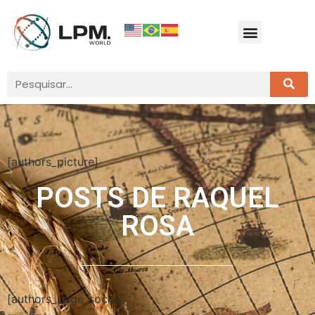
[authors_picture]
POSTS DE
RAQUEL
ROSA
[authors_page_social]