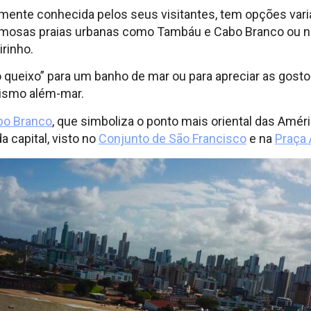
ente conhecida pelos seus visitantes, tem opções varia
famosas praias urbanas como Tambáu e Cabo Branco ou n
rinho.
o queixo” para um banho de mar ou para apreciar as gost
rismo além-mar.
bo Branco
, que simboliza o ponto mais oriental das Amér
a capital, visto no
Conjunto de São Francisco
e na
Praça 