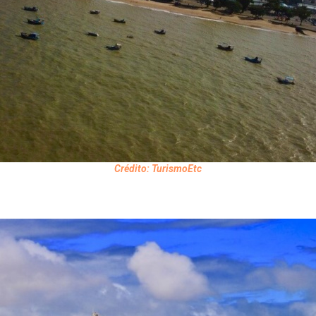
Crédito: TurismoEtc