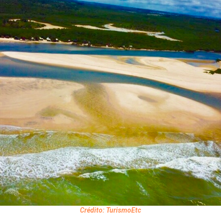
Crédito: TurismoEtc