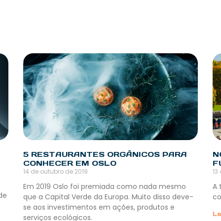
5 RESTAURANTES ORGÂNICOS PARA
N
CONHECER EM OSLO
F
14 de outubro de 2019
13
Em 2019 Oslo foi premiada como nada mesmo
A 
de
que a Capital Verde da Europa. Muito disso deve-
c
se aos investimentos em ações, produtos e
Le
serviços ecológicos.