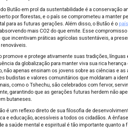
do Butão em prol da sustentabilidade é a conservação am
oberto por florestas, e o país se comprometeu a manter 
tal para as futuras gerações. Além disso, o Butão é o
paí
 absorvendo mais CO2 do que emite. Esse compromisso
s que incentivam práticas agrícolas sustentáveis, a pres
 renováveis.
o promove e protege ativamente suas tradições, línguas e 
luência da globalização para manter viva sua rica herança c
o, não apenas ensinam os jovens sobre as ciências e as
s budistas e valores comunitários que moldaram a ident
ionais, como o Tshechu, são celebrados com fervor, ser
nte, garantindo que as gerações futuras herdem não ape
em butaneses.
ão é um reflexo direto de sua filosofia de desenvolvime
ca e educação, acessíveis a todos os cidadãos. A ênfase
e a saúde mental e espiritual é tão importante quanto a f