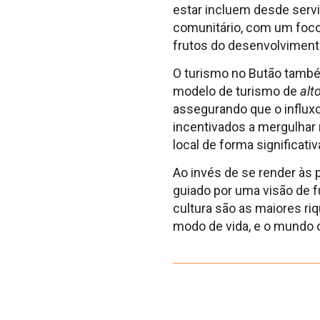
estar incluem desde servi
comunitário, com um foco 
frutos do desenvolviment
O turismo no Butão també
modelo de turismo de
alt
assegurando que o influxo
incentivados a mergulhar n
local de forma significati
Ao invés de se render às
guiado por uma visão de fu
cultura são as maiores r
modo de vida, e o mundo o