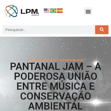
FUTURO SUSTENTÁVEL
|
SUSTENTABILIDADE
PANTANAL JAM – A
PODEROSA UNIÃO
ENTRE MÚSICA E
CONSERVAÇÃO
AMBIENTAL