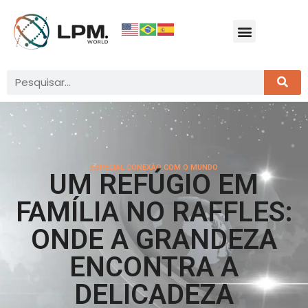
ESPECIAL CONEXÃO COM O MUNDO
UM REFÚGIO EM
FAMÍLIA NO RAFFLES:
ONDE A GRANDEZA
ENCONTRA A
DELICADEZA