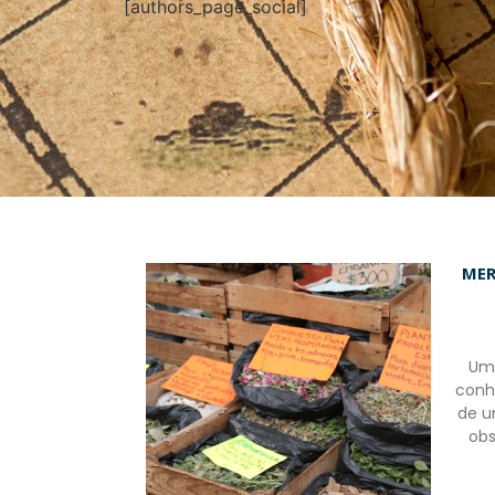
[authors_page_social]
MER
Uma
conh
de u
obs