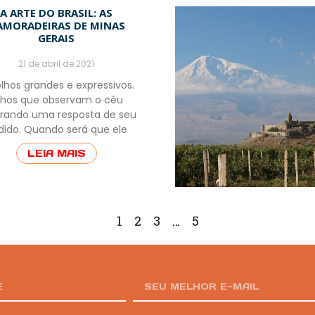
A ARTE DO BRASIL: AS
AMORADEIRAS DE MINAS
GERAIS
21 de abril de 2021
lhos grandes e expressivos.
lhos que observam o céu
rando uma resposta de seu
dido. Quando será que ele
LEIA MAIS
1
2
3
…
5