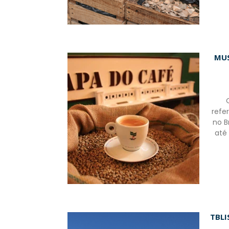
MUS
refe
no B
até
TBLI