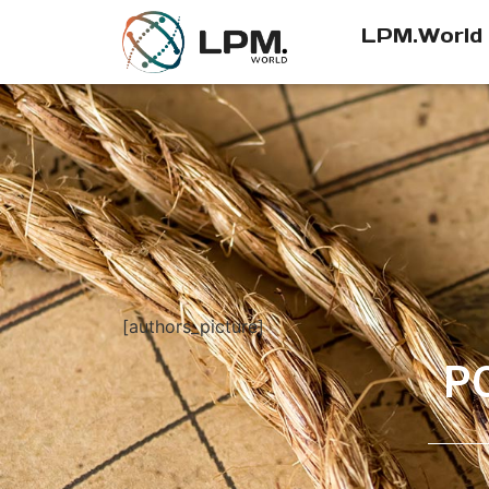
LPM.World
[authors_picture]
P