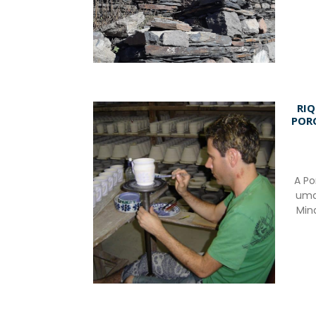
RIQ
POR
A Po
uma
Min