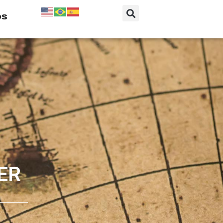
os
ER