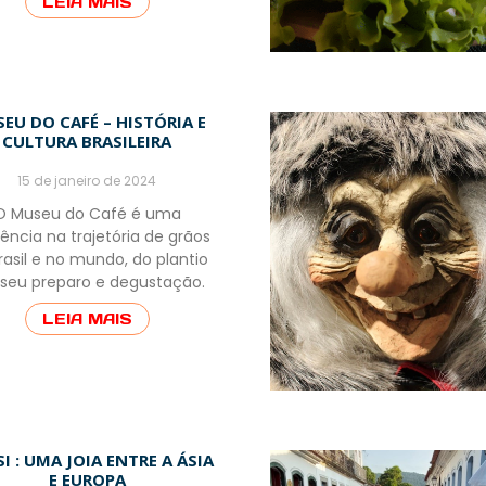
LEIA MAIS
EU DO CAFÉ – HISTÓRIA E
CULTURA BRASILEIRA
15 de janeiro de 2024
O Museu do Café é uma
rência na trajetória de grãos
rasil e no mundo, do plantio
 seu preparo e degustação.
LEIA MAIS
SI : UMA JOIA ENTRE A ÁSIA
E EUROPA