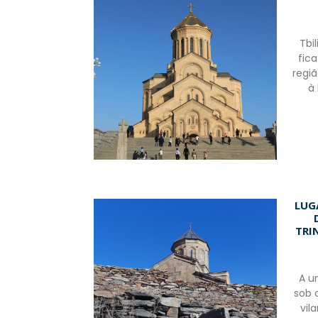
Tbil
fica
regi
à
LUG
TRI
A u
sob 
vil