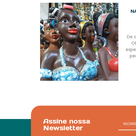
N
De o
O
espe
pe
Assine nossa
Newsletter