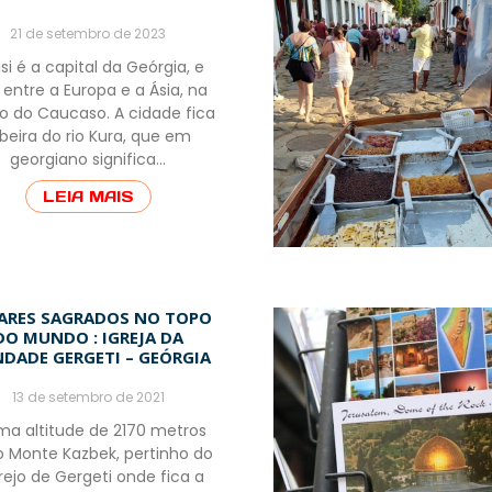
21 de setembro de 2023
isi é a capital da Geórgia, e
 entre a Europa e a Ásia, na
ão do Caucaso. A cidade fica
 beira do rio Kura, que em
georgiano significa…
LEIA MAIS
ARES SAGRADOS NO TOPO
DO MUNDO : IGREJA DA
NDADE GERGETI – GEÓRGIA
13 de setembro de 2021
ma altitude de 2170 metros
o Monte Kazbek, pertinho do
arejo de Gergeti onde fica a