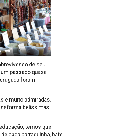
Hammer
sobrevivendo de seu
e um passado quase
adrugada foram
s e muito admiradas,
ransforma belíssimas
à educação, temos que
 de cada barraquinha, bate