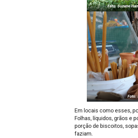
Foto: Suzane H
Foto:
Em locais como esses, po
Folhas, líquidos, grãos e
porção de biscoitos, sop
faziam.