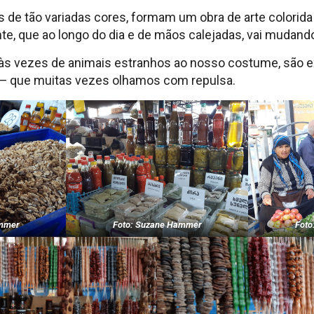
s de tão variadas cores, formam um obra de arte colorida 
e, que ao longo do dia e de mãos calejadas, vai mudando
 às vezes de animais estranhos ao nosso costume, são e
 — que muitas vezes olhamos com repulsa.
ammer
Foto: Suzane Hammer
Foto