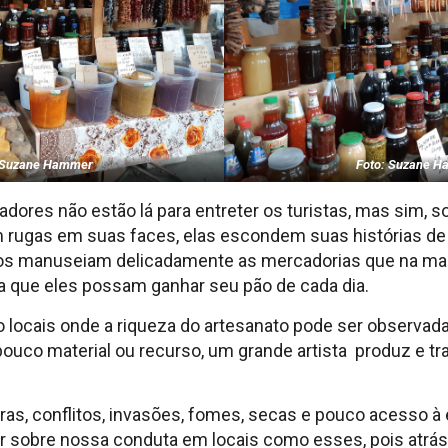
 Suzane Hammer
Foto: Suzane 
dores não estão lá para entreter os turistas, mas sim, 
 rugas em suas faces, elas escondem suas histórias d
os manuseiam delicadamente as mercadorias que na m
a que eles possam ganhar seu pão de cada dia.
ocais onde a riqueza do artesanato pode ser observada
ouco material ou recurso, um grande artista produz e t
ras, conflitos, invasões, fomes, secas e pouco acesso 
tir sobre nossa conduta em locais como esses, pois atrás