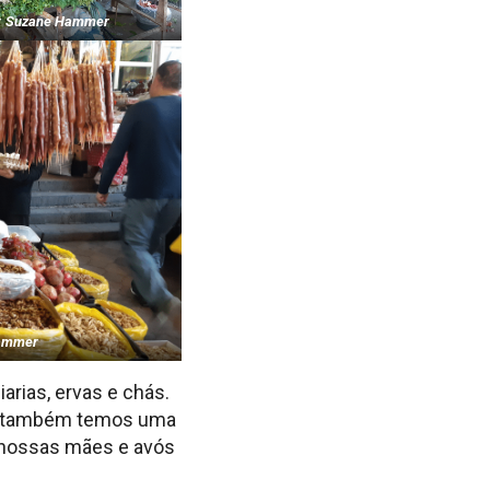
: Suzane Hammer
Hammer
rias, ervas e chás.
so, também temos uma
 nossas mães e avós