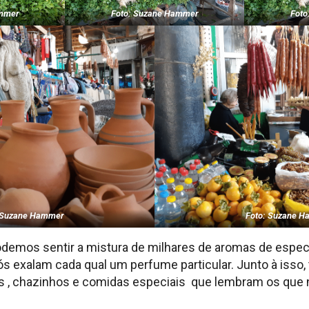
ammer
Foto: Suzane Hammer
Foto
 Suzane Hammer
Foto: Suzane 
demos sentir a mistura de milhares de aromas de especia
 pós exalam cada qual um perfume particular. Junto à is
as , chazinhos e comidas especiais que lembram os que