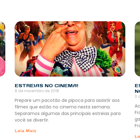
Ê
ESTREIAS NO CINEMA!
E
8 de novembro de 2018
N
3 
Prepare um pacotão de pipoca para assistir aos
Ac
filmes que estão no cinema nesta semana.
Fr
Separamos algumas das principais estreias para
e
ga
você se divertir.
Fr
Leia Mais
Le