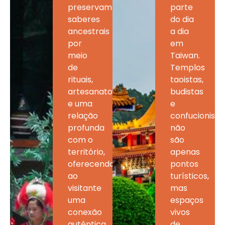
preservam
parte
saberes
do dia
ancestrais
a dia
por
em
meio
Taiwan.
de
Templos
rituais,
taoistas,
artesanato
budistas
e uma
e
relação
confucionista
profunda
não
com o
são
território,
apenas
oferecendo
pontos
ao
turísticos,
visitante
mas
uma
espaços
conexão
vivos
autêntica
de