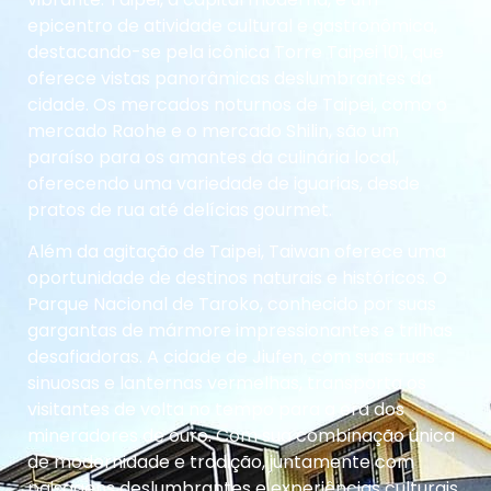
epicentro de atividade cultural e gastronômica,
destacando-se pela icônica Torre Taipei 101, que
oferece vistas panorâmicas deslumbrantes da
cidade. Os mercados noturnos de Taipei, como o
mercado Raohe e o mercado Shilin, são um
paraíso para os amantes da culinária local,
oferecendo uma variedade de iguarias, desde
pratos de rua até delícias gourmet.
Além da agitação de Taipei, Taiwan oferece uma
oportunidade de destinos naturais e históricos. O
Parque Nacional de Taroko, conhecido por suas
gargantas de mármore impressionantes e trilhas
desafiadoras. A cidade de Jiufen, com suas ruas
sinuosas e lanternas vermelhas, transporta os
visitantes de volta no tempo para a era dos
mineradores de ouro. Com sua combinação única
de modernidade e tradição, juntamente com
paisagens deslumbrantes e experiências culturais