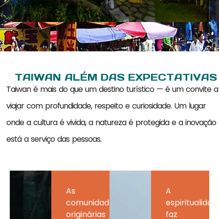
TAIWAN ALÉM DAS EXPECTATIVAS
Taiwan é mais do que um destino turístico — é um convite a
viajar com profundidade, respeito e curiosidade. Um lugar
onde a cultura é vivida, a natureza é protegida e a inovação
está a serviço das pessoas.
As
A
comunidades
espiritualidad
originárias
faz