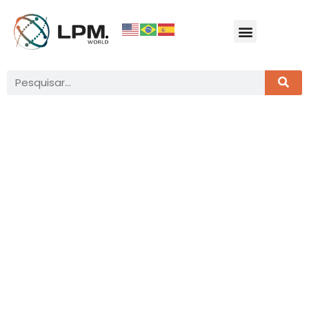
Taiwan — Onde cultura,
natureza e inovação se
encontram
Localizada no
Leste