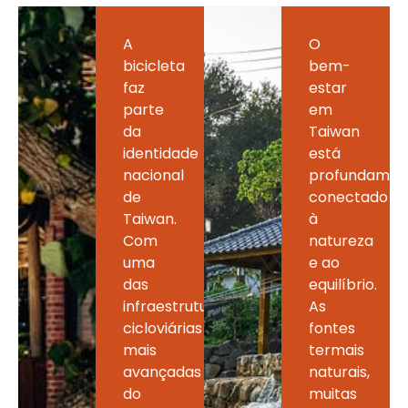
A
O
bicicleta
bem-
faz
estar
parte
em
da
Taiwan
identidade
está
nacional
profundamen
de
conectado
Taiwan.
à
Com
natureza
uma
e ao
das
equilíbrio.
infraestruturas
As
cicloviárias
fontes
mais
termais
avançadas
naturais,
do
muitas