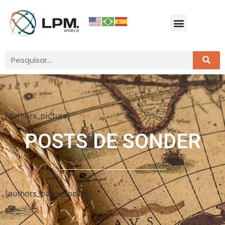
[authors_picture]
POSTS DE
SONDER
[authors_page_social]