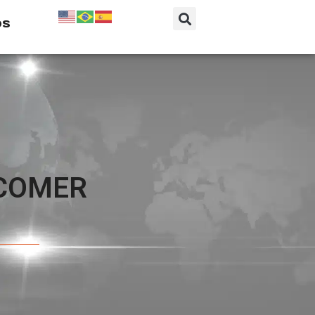
os
 COMER