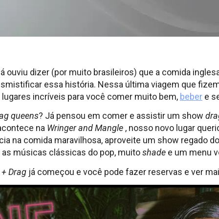
 ouviu dizer (por muito brasileiros) que a comida inglesa
smistificar essa história. Nessa última viagem que fize
ugares incríveis para você comer muito bem,
beber
e s
ag queens
? Já pensou em comer e assistir um show
dra
acontece na
Wringer and Mangle
, nosso novo lugar quer
icia na comida maravilhosa, aproveite um show regado d
as músicas clássicas do pop, muito
shade
e um menu ve
 + Drag
já começou e você pode fazer reservas e ver m