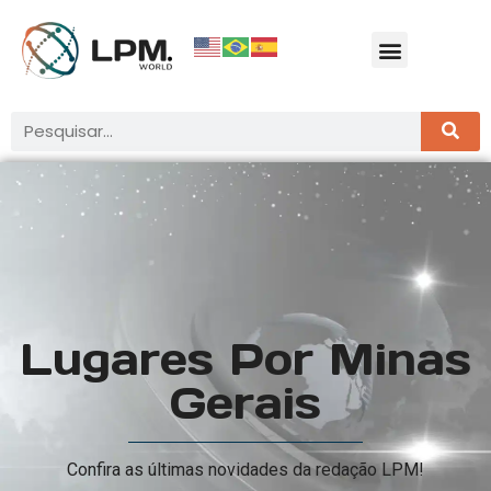
Lugares Por Minas
Gerais
Confira as últimas novidades da redação LPM!