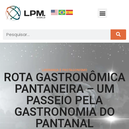
LIDERANÇA E PROTAGONISMO
ROTA GASTRONÔMICA
PANTANEIRA – UM
PASSEIO PELA
GASTRONOMIA DO
PANTANAL