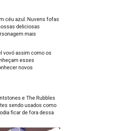
um céu azul. Nuvens fofas
nossas deliciosas
personagem mais
vel vovó assim como os
conheçam esses
conhecer novos
intstones e The Rubbles
antes sendo usados como
odia ficar de fora dessa