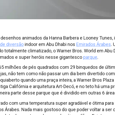
 desenhos animados da Hanna Barbera e Looney Tunes, ir
de diversão
indoor em Abu Dhabi nos
Emirados Árabes
.
o totalmente climatizado, o Warner Bros. World em Abu 
imados e super heróis nesse gigantesco
parque
.
 milhões de pés quadrados com 29 binquedos de última
lojas, não tem como não passar um dia bem divertido co
 boquiaberto quando uma praça inteira, a Warner Bros Plaz
tiga Califórnia e arquitetura Art-Decó, e no teto há uma 
imeira parte desse parque que é dividido em outras 6 áre
rado com uma temperatura super agradável e ótima para f
 Árabes. Nada mais gostoso do que poder voltar a ser cr