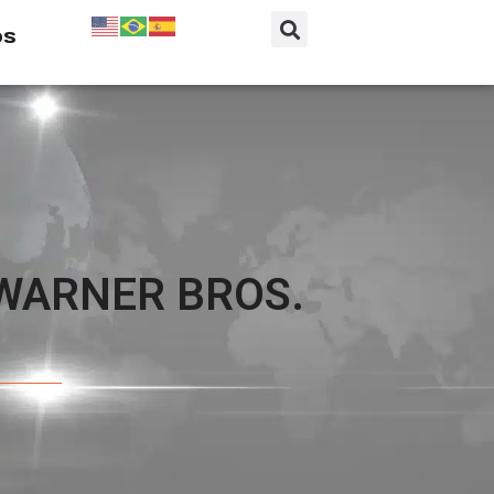
os
WARNER BROS.