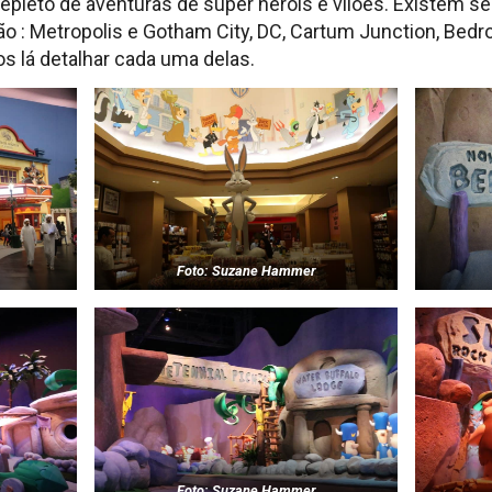
leto de aventuras de super heróis e vilões. Existem sei
ão : Metropolis e Gotham City, DC, Cartum Junction, Bedr
s lá detalhar cada uma delas.
Foto: Suzane Hammer
Foto: Suzane Hammer