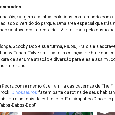
 animados
er heróis, surgem casinhas coloridas contrastando com 
o lado divertido do parque. Uma área especial que trás 
ando sentávamos a frente da TV torciámos pelo nosso 
longa, Scooby Doo e sua turma, Piupiu, Frajola e a adora
Loony Tunes. Talvez muitas das crianças de hoje não 
ará de ser uma atração e diversão para eles e assim , 
os animados.
da Pedra com a memorável família das cavernas de The Fl
drock.
Dinossauros
fazem parte da rotina de seus habit
rabalho e animais de estimação. E o simpatico Dino não p
 “Yabba-Dabba-Doo!”