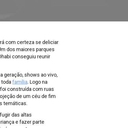
á com certeza se deliciar
 Um dos maiores parques
Dhabi conseguiu reunir
 geração, shows ao vivo,
m toda
família
. Logo na
a foi construída com ruas
projeção de um céu de fim
as temáticas.
ugir das altas
iança e fazer parte