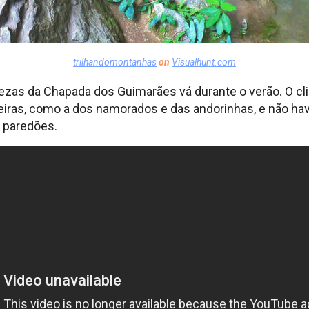
trilhandomontanhas
on
Visualhunt.com
lezas da Chapada dos Guimarães vá durante o verão. O cl
iras, como a dos namorados e das andorinhas, e não have
 paredões.