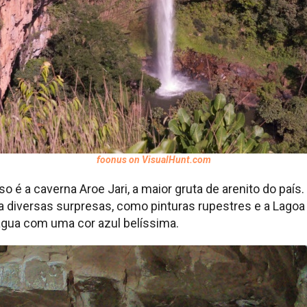
foonus on VisualHunt.com
o é a caverna Aroe Jari, a maior gruta de arenito do paí
 diversas surpresas, como pinturas rupestres e a Lagoa A
gua com uma cor azul belíssima.