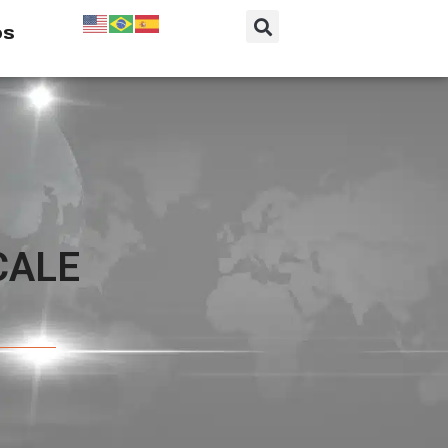
os
CALE