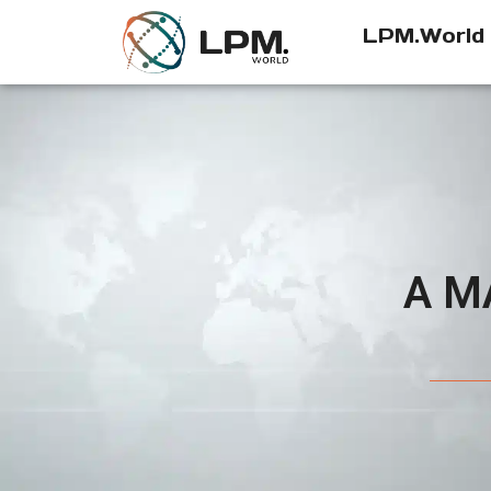
LPM.World
A M