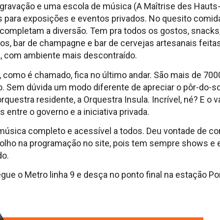
gravação e uma escola de música (A Maîtrise des Hauts
para exposições e eventos privados. No quesito comida,
 completam a diversão. Tem pra todos os gostos, snacks,
os, bar de champagne e bar de cervejas artesanais feit
a, com ambiente mais descontraído.
i, como é chamado, fica no último andar. São mais de 7
o. Sem dúvida um modo diferente de apreciar o pôr-do-sol
estra residente, a Orquestra Insula. Incrível, né? E o v
 entre o governo e a iniciativa privada.
música completo e acessível a todos. Deu vontade de 
e olho na programação no site, pois tem sempre shows e
do.
gue o Metro linha 9 e desça no ponto final na estação Po