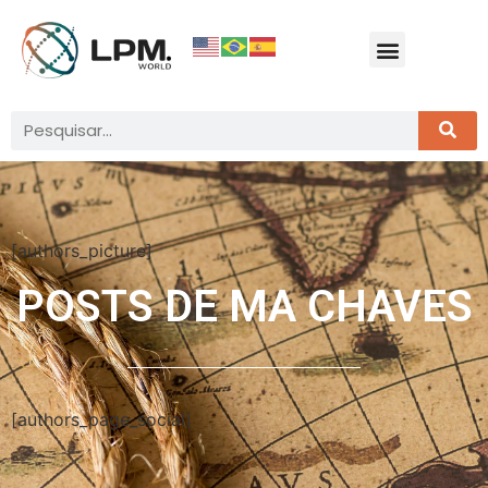
[authors_picture]
POSTS DE
MA CHAVES
[authors_page_social]