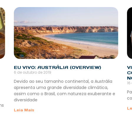
EU VIVO: AUSTRÁLIA (OVERVIEW)
V
6 de outubro de 2019
C
N
Devido ao seu tamanho continental, a Austrália
16
apresenta uma grande diversidade climática,
Pa
assim como o Brasil, com natureza exuberante e
co
diversidade
ns
Le
Leia Mais