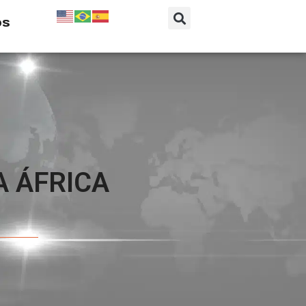
os
A ÁFRICA