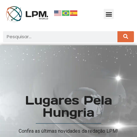
Lugares Pela
Hungria
Confira as últimas novidades da redação LPM!