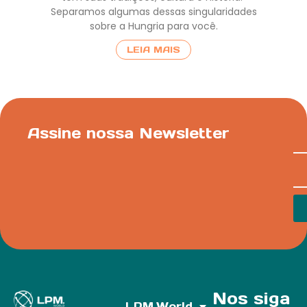
Separamos algumas dessas singularidades
sobre a Hungria para você.
LEIA MAIS
Assine nossa Newsletter
Nos siga
LPM.World