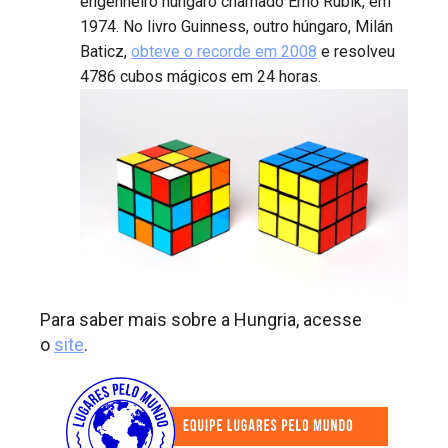
engenheiro húngaro chamado Ernő Rubik, em
1974. No livro Guinness, outro húngaro, Milán
Baticz,
obteve o recorde em 2008
e resolveu
4786 cubos mágicos em 24 horas.
Para saber mais sobre a Hungria, acesse
o
site
.