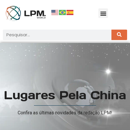
Lugares Pela China
Confira as últimas novidades da redação LPM!