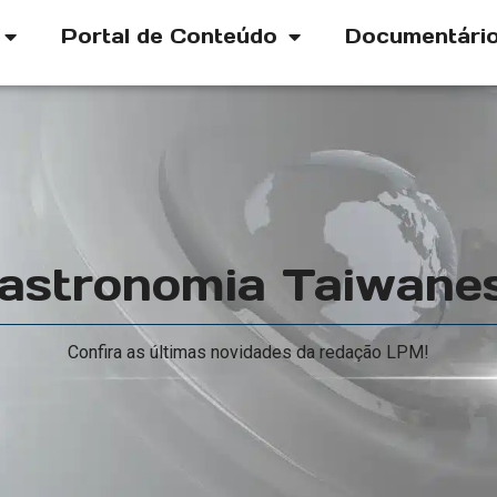
Portal de Conteúdo
Documentári
astronomia Taiwane
Confira as últimas novidades da redação LPM!