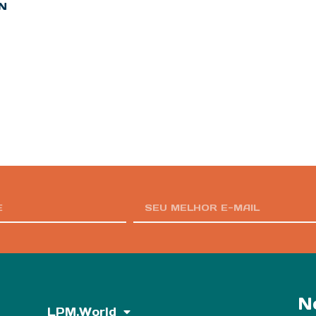
N
N
LPM.World