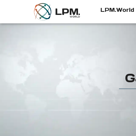
LPM.World
G