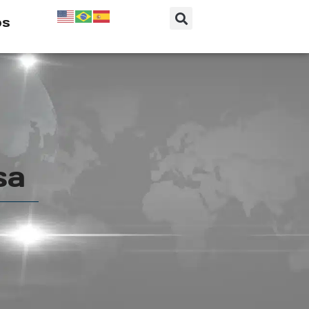
os
sa