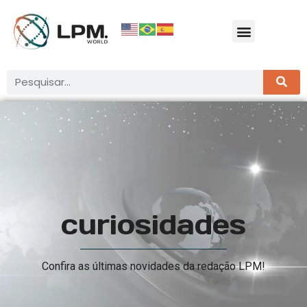
curiosidades
Confira as últimas novidades da redação LPM!