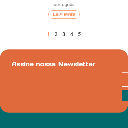
português
LEIA MAIS
1
2
3
4
5
Assine nossa Newsletter