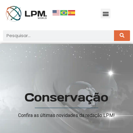
Conservação
Confira as últimas novidades da redação LPM!