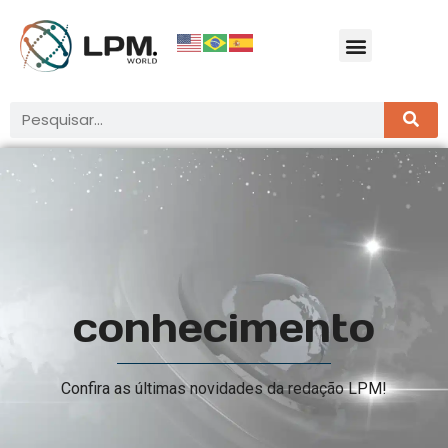
conhecimento
Confira as últimas novidades da redação LPM!