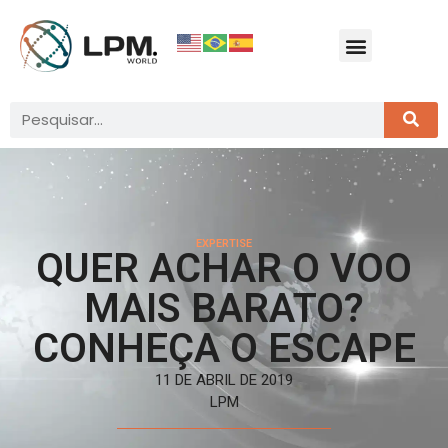
EXPERTISE
QUER ACHAR O VOO
MAIS BARATO?
CONHEÇA O ESCAPE
11 DE ABRIL DE 2019
LPM