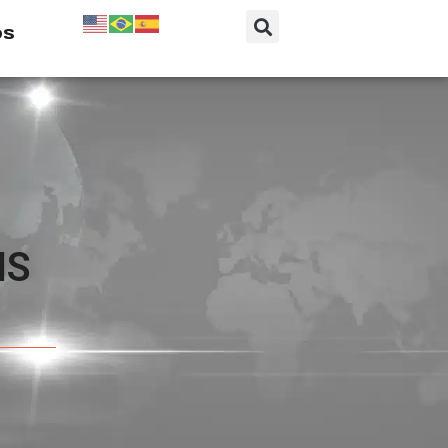
os
IS