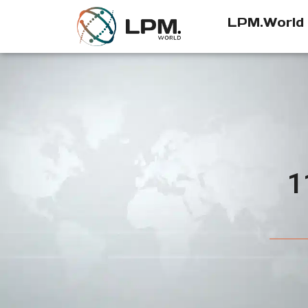
LPM.World
1