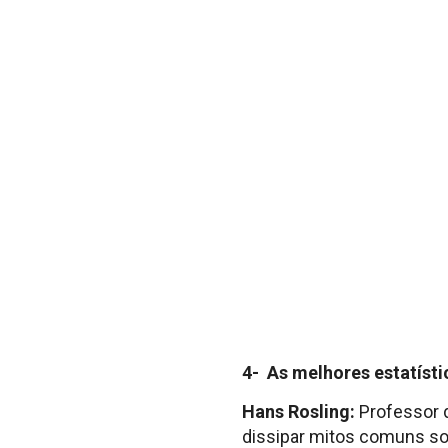
4- As melhores estatístic
Hans Rosling:
Professor d
dissipar mitos comuns s