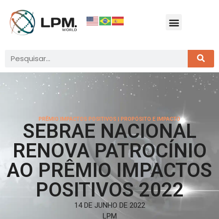
PRÊMIO IMPACTOS POSITIVOS
|
PROPÓSITO E IMPACTO
SEBRAE NACIONAL
RENOVA PATROCÍNIO
AO PRÊMIO IMPACTOS
POSITIVOS 2022
14 DE JUNHO DE 2022
LPM