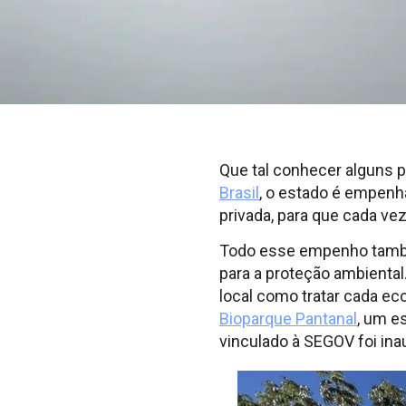
Que tal conhecer alguns 
Brasil
, o estado é empenh
privada, para que cada v
Todo esse empenho também
para a proteção ambienta
local como tratar cada e
Bioparque Pantanal
, um e
vinculado à SEGOV foi in