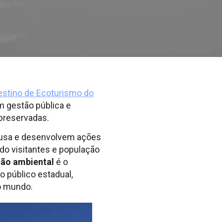
destino de Ecoturismo do
m gestão pública e
 preservadas.
ausa e desenvolvem ações
o visitantes e população
ão ambiental
é o
 público estadual,
o mundo.