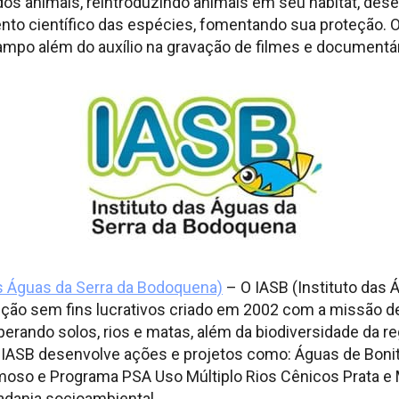
s animais, reintroduzindo animais em seu habitat, des
o científico das espécies, fomentando sua proteção. O
campo além do auxílio na gravação de filmes e documentár
as Águas da Serra da Bodoquena)
– O IASB (Instituto das 
ição sem fins lucrativos criado em 2002 com a missão d
erando solos, rios e matas, além da biodiversidade da r
o IASB desenvolve ações e projetos como: Águas de Bonit
oso e Programa PSA Uso Múltiplo Rios Cênicos Prata e
adania socioambiental.