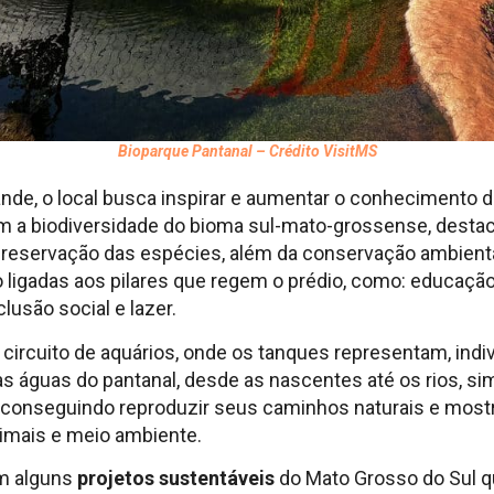
Bioparque Pantanal – Crédito VisitMS
de, o local busca inspirar e aumentar o conhecimento do
m a biodiversidade do bioma sul-mato-grossense, destac
reservação das espécies, além da conservação ambienta
 ligadas aos pilares que regem o prédio, como: educação
lusão social e lazer.
circuito de aquários, onde os tanques representam, indi
s águas do pantanal, desde as nascentes até os rios, s
 conseguindo reproduzir seus caminhos naturais e mostr
imais e meio ambiente.
 alguns
projetos sustentáveis
do Mato Grosso do Sul