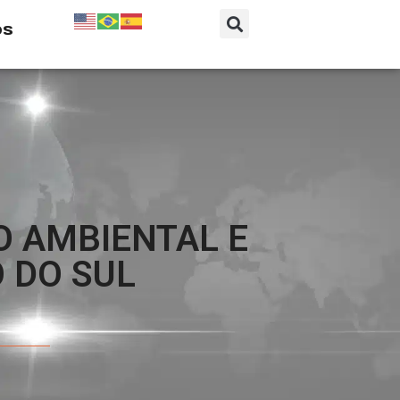
os
O AMBIENTAL E
 DO SUL