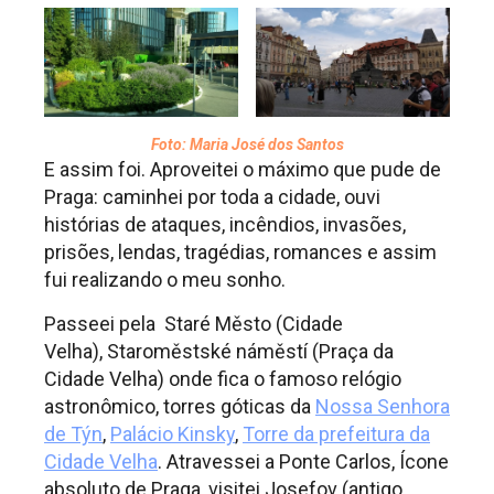
Foto: Maria José dos Santos
E assim foi. Aproveitei o máximo que pude de
Praga: caminhei por toda a cidade, ouvi
histórias de ataques, incêndios, invasões,
prisões, lendas, tragédias, romances e assim
fui realizando o meu sonho.
Passeei pela Staré Město (Cidade
Velha), Staroměstské náměstí (Praça da
Cidade Velha) onde fica o famoso relógio
astronômico, torres góticas da
Nossa Senhora
de Týn
,
Palácio Kinsky
,
Torre da prefeitura da
Cidade Velha
. Atravessei a Ponte Carlos, Ícone
absoluto de Praga, visitei Josefov (antigo