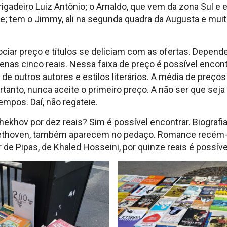
igadeiro Luiz Antônio; o Arnaldo, que vem da zona Sul e 
e; tem o Jimmy, ali na segunda quadra da Augusta e mui
iar preço e títulos se deliciam com as ofertas. Depende
enas cinco reais. Nessa faixa de preço é possível encontr
e de outros autores e estilos literários. A média de preço
rtanto, nunca aceite o primeiro preço. A não ser que seja
empos. Daí, não regateie.
khov por dez reais? Sim é possível encontrar. Biografi
 Bethoven, também aparecem no pedaço. Romance recém-
e Pipas, de Khaled Hosseini, por quinze reais é possíve