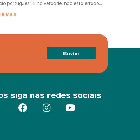
alo português”. E na verdade, não está errado…
ia Mais
Enviar
os siga nas redes sociais