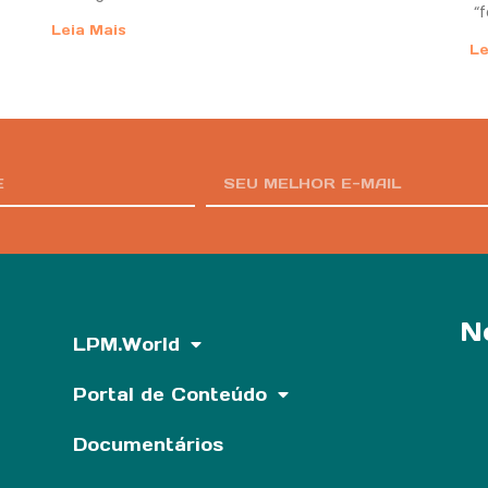
“f
Leia Mais
Le
N
LPM.World
Portal de Conteúdo
Documentários