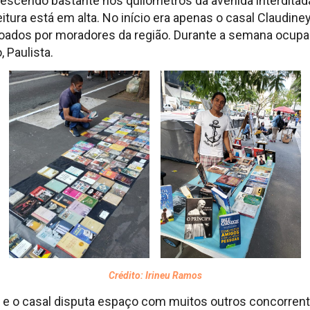
scendo bastante nos quilômetros da avenida interditada 
itura está em alta. No início era apenas o casal Claudiney
oados por moradores da região. Durante a semana ocupa
 Paulista.
Crédito: Irineu Ramos
r e o casal disputa espaço com muitos outros concorren