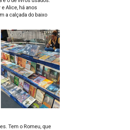
é o de livros usados.
 e Alice, há anos
m a calçada do baixo
tes. Tem o Romeu, que