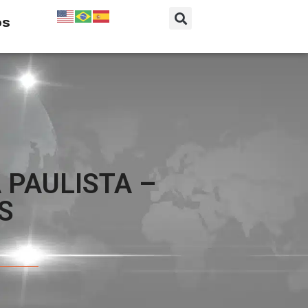
os
 PAULISTA –
S