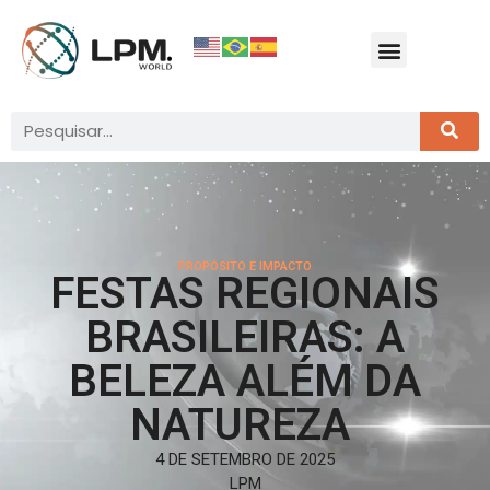
PROPÓSITO E IMPACTO
FESTAS REGIONAIS
BRASILEIRAS: A
BELEZA ALÉM DA
NATUREZA
4 DE SETEMBRO DE 2025
LPM