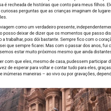
sa é recheada de histórias que conto para meus filhos.
s curiosas perguntas que as crianças imaginam de luga
les.
 viagem como um verdadeiro presente, independentement
ão posso deixar de dizer que os momentos que passo dist
o a trabalhar, pois dói bastante. Sempre fico com o cor
sei que sempre ficarei. Mas com o passar dos anos, fui 
semos estar muito próximos mesmo que ainda distante
zer com que eles, mesmo de casa, pudessem participar d
z de esperar para voltar e contar tudo para eles, graças
r de inúmeras maneiras – ao vivo ou por gravações, depen