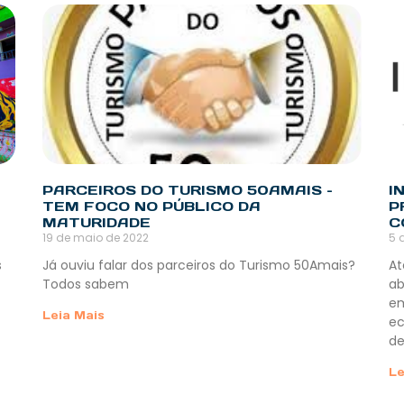
A
PARCEIROS DO TURISMO 50AMAIS –
I
TEM FOCO NO PÚBLICO DA
P
MATURIDADE
C
19 de maio de 2022
5 
s
Já ouviu falar dos parceiros do Turismo 50Amais?
At
Todos sabem
ab
em
Leia Mais
ec
d
Le