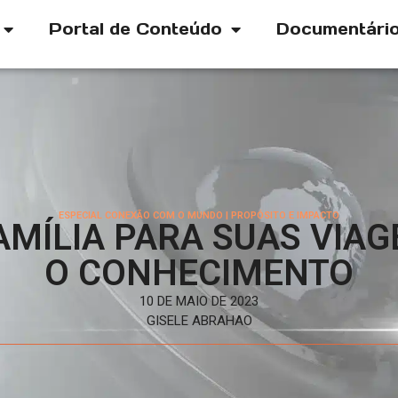
Portal de Conteúdo
Documentári
ESPECIAL CONEXÃO COM O MUNDO
|
PROPÓSITO E IMPACTO
AMÍLIA PARA SUAS VIAG
O CONHECIMENTO
10 DE MAIO DE 2023
GISELE ABRAHAO