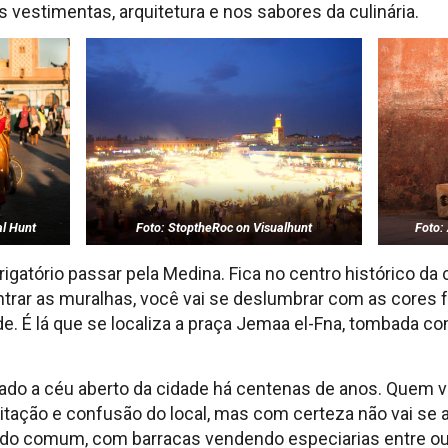
as vestimentas, arquitetura e nos sabores da culinária.
l Hunt
Foto: StoptheRoc on Visualhunt
Foto:
igatório passar pela Medina. Fica no centro histórico da
entrar as muralhas, você vai se deslumbrar com as cores
e. É lá que se localiza a praça Jemaa el-Fna, tombada 
cado a céu aberto da cidade há centenas de anos. Quem vis
tação e confusão do local, mas com certeza não vai se 
 comum, com barracas vendendo especiarias entre outr