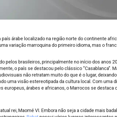
país árabe localizado na região norte do continente afr
já, uma variação marroquina do primeiro idioma, mas o fr
o pelos brasileiros, principalmente no início dos anos 
lmente, o país se destacou pelo clássico “Casablanca”
diovisuais não retratam muito do que é o lugar, deixand
do uma visão estereotipada da cultura local. Com uma di
 europeus, árabes e africanos, o Marrocos se destaca c
do atual rei, Maomé VI. Embora não seja a cidade mais bad
estrangeiros,
Rabat
possui vários lugares interessantes pa