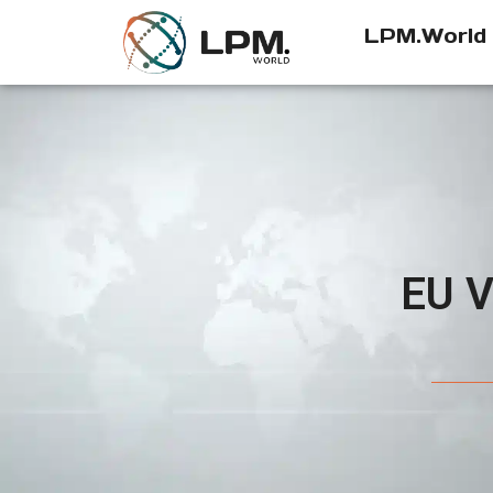
LPM.World
EU 