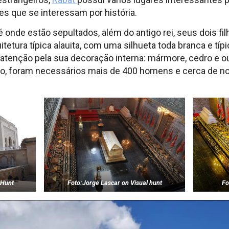
es que se interessam por história.
nde estão sepultados, além do antigo rei, seus dois fil
tetura típica alauita, com uma silhueta toda branca e típ
tenção pela sua decoração interna: mármore, cedro e ou
do, foram necessários mais de 400 homens e cerca de nov
 Hunt
Foto:Jorge Lascar on Visual hunt
Fo