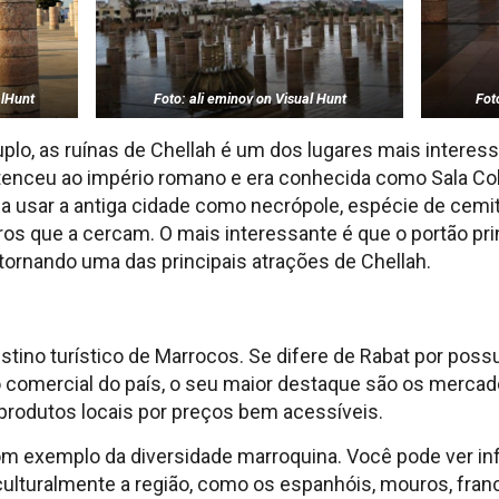
alHunt
Foto: ali eminov on Visual Hunt
Fot
lo, as ruínas de Chellah é um dos lugares mais interessa
rtenceu ao império romano e era conhecida como Sala Col
 usar a antiga cidade como necrópole, espécie de cemit
os que a cercam. O mais interessante é que o portão prin
ornando uma das principais atrações de Chellah.
estino turístico de Marrocos. Se difere de Rabat por poss
 comercial do país, o seu maior destaque são os mercado
rodutos locais por preços bem acessíveis.
 exemplo da diversidade marroquina. Você pode ver inf
ulturalmente a região, como os espanhóis, mouros, fran