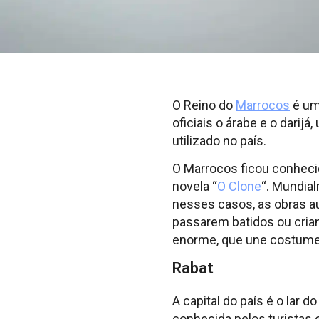
O Reino do
Marrocos
é um 
oficiais o árabe e o dari
utilizado no país.
O Marrocos ficou conhecid
novela “
O Clone
“. Mundia
nesses casos, as obras au
passarem batidos ou crian
enorme, que une costumes
Rabat
A capital do país é o lar 
conhecida pelos turistas 