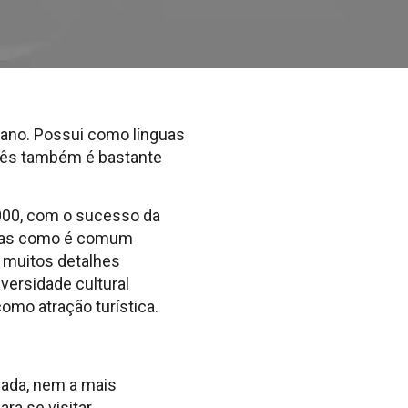
icano. Possui como línguas
ancês também é bastante
2000, com o sucesso da
. Mas como é comum
o muitos detalhes
versidade cultural
omo atração turística.
alada, nem a mais
ra se visitar,