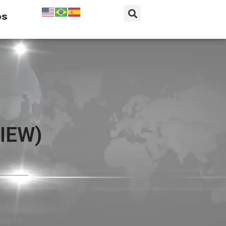
os
IEW)