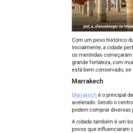
just_a_cheeseburger on Visu
Com um peso histórico dup
Inicialmente, a cidade pe
os merínidas começaram a
grande fortaleza, com mur
está bem conservado, se t
Marrakech
Marrakech
é o principal d
acelerado. Sendo o centro
podem comprar diversas p
A cidade também é um bom
povos que influenciaram c