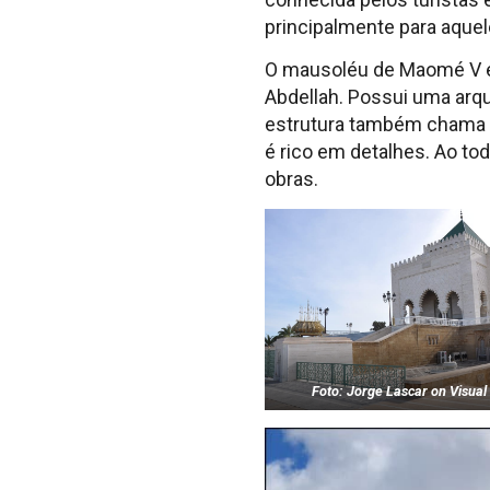
principalmente para aquel
O mausoléu de Maomé V é o
Abdellah. Possui uma arqui
estrutura também chama a
é rico em detalhes. Ao to
obras.
Foto: Jorge Lascar on Visual