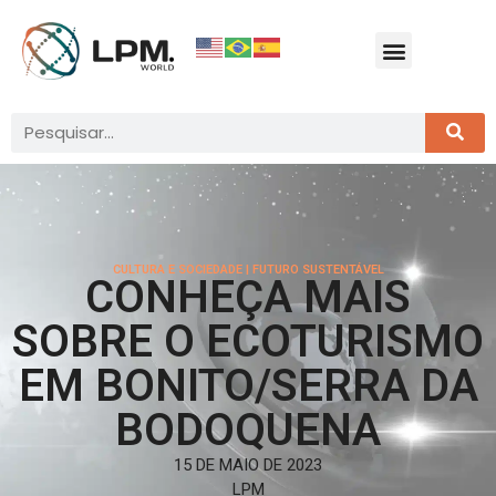
CULTURA E SOCIEDADE
|
FUTURO SUSTENTÁVEL
CONHEÇA MAIS
SOBRE O ECOTURISMO
EM BONITO/SERRA DA
BODOQUENA
15 DE MAIO DE 2023
LPM