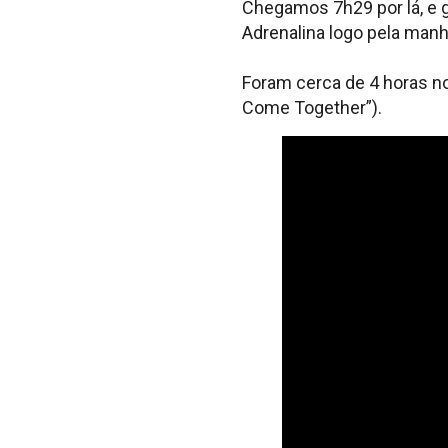
Chegamos 7h29 por lá, e g
Adrenalina logo pela man
Foram cerca de 4 horas n
Come Together”).