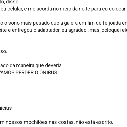
o, disse:
eu celular, e me acorda no meio da noite para eu coloca
o o sono mais pesado que a galera em fim de feijoada em
te e entregou o adaptador, eu agradeci, mas, coloquei ele
sso.
ado da maneira que deveria:
 VAMOS PERDER O ÔNIBUS!
nicius
om nossos mochilões nas costas, não está escrito.