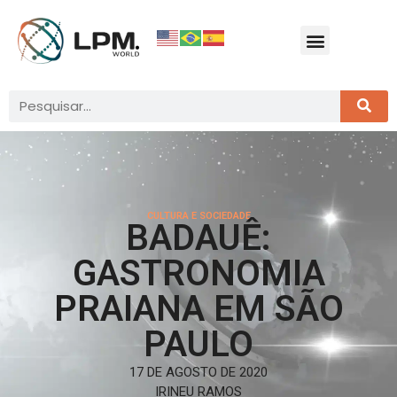
CULTURA E SOCIEDADE
BADAUÊ:
GASTRONOMIA
PRAIANA EM SÃO
PAULO
17 DE AGOSTO DE 2020
IRINEU RAMOS