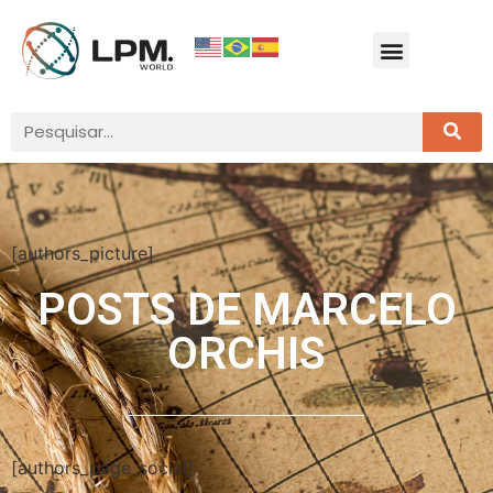
[authors_picture]
POSTS DE
MARCELO
ORCHIS
[authors_page_social]